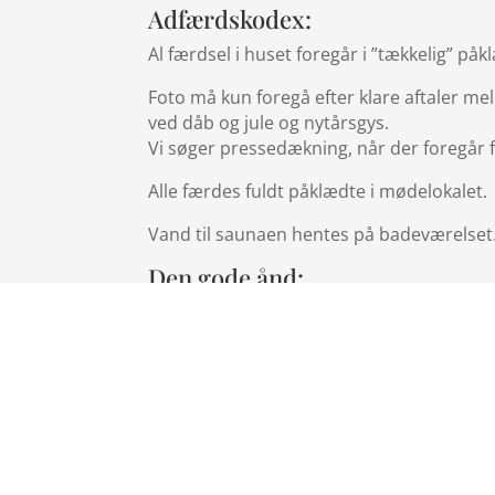
Adfærdskodex:
Al færdsel i huset foregår i ”tækkelig” på
Foto må kun foregå efter klare aftaler me
ved dåb og jule og nytårsgys.
Vi søger pressedækning, når der foregår fe
Alle færdes fuldt påklædte i mødelokalet.
Vand til saunaen hentes på badeværelset
Den gode ånd:
I Asaa vinterbadeklub er vi hinandens god
stedet. Vi skal værne om vores fantastisk d
hinanden om det, hvis nogen glemmer at s
medlem finder på at tørre sit håndklæde i
hinanden med at overholde, de få regler v