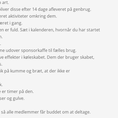
 art.
 bliver disse efter 14 dage afleveret på genbrug.
æret aktiviteter omkring dem.
æret i gang.
 er fuld. Sæt i kalenderen, hvornår du har startet
n.
.
ene udover sponsorkaffe til fælles brug.
ve effekter i køleskabet. Dem der bruger skabet,
s.
 kik på kumme og bræt, at der ikke er
k.
e er timer på den.
iser og gulve.
s, så alle medlemmer får buddet om at deltage.