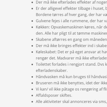
Der må ikke efterlades effekter af nogen
Er der alligevel effekter tilbage i huset,
Bordene tørres af hver gang, der har v
Gulvene fejes i alle rummene, der har v
Køkken: Opvaskemaskinen køres, når den
den. Alle har pligt til at tømme maskine
Skabene aftørres en gang om måneden
Der må ikke bringes effekter ind i skab
Køleskabet: Det er på eget ansvar at ha
rengør det. Madvarer må ikke efterlade
Toilettet forlades i rengjort stand. Dvs
efterladenskaber.
Håndvasken må kun bruges til håndvas
Bruseren må ikke benyttes, idet der ikk
Vi kan/ vil ikke påtage os rengøring af fl
Affaldsposer skiftes.
Alle aktiviteter skal annonceres via sm