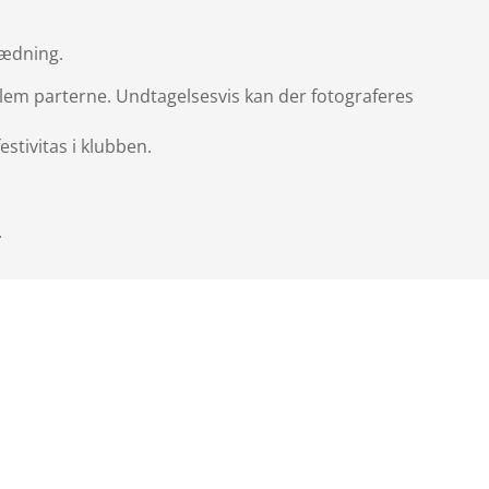
klædning.
llem parterne. Undtagelsesvis kan der fotograferes
stivitas i klubben.
.
e kultur, og vi skaber selv den ånd, der hersker på
ejlige sted. Det betyder, at vi skal turde tale med
idde på sit håndklæde i saunaen, eller hvis et
 klubhuset. Det er vores fælles ansvar at hjælpe
i har.