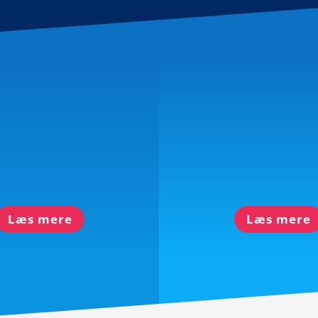
Sauna
Vedtægter
Læs mere
Læs mere