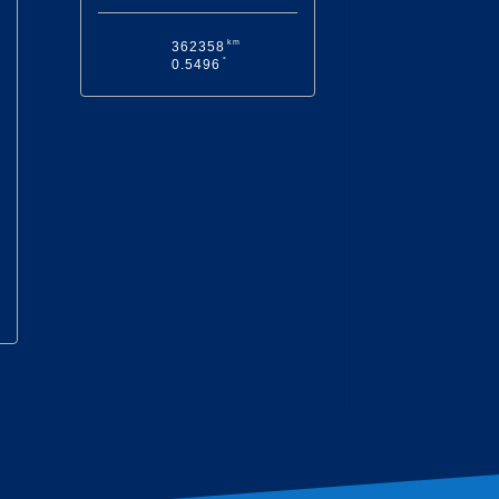
km
362358
°
0.5496