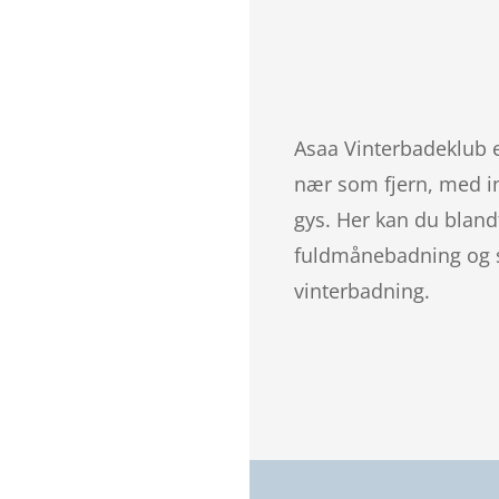
Asaa Vinterbadeklub er
nær som fjern, med in
gys. Her kan du blan
fuldmånebadning og s
vinterbadning.