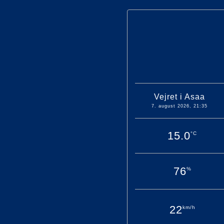
Vejret i Asaa
7. august 2026, 21:35
15.0
°C
0
76
%
0
og 18:30-19:30
22
km/h