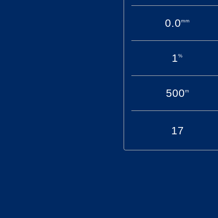
0.0
mm
1
%
500
m
NES OMKLÆDNING ER
RES TIL – IKKE
17
GES AF MEDLEMMER