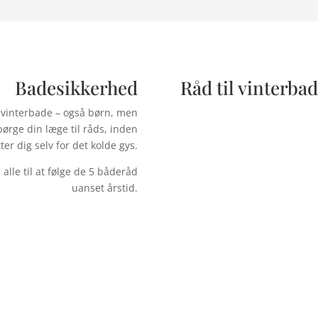
Badesikkerhed
Råd til vinterba
vinterbade – også børn, men
spørge din læge til råds, inden
er dig selv for det kolde gys.
lle til at følge de 5 båderåd
uanset årstid.