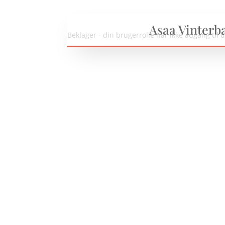
Asaa Vinterb
Beklager - din brugerrolle har ikke adgang til 