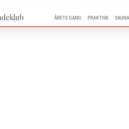
adeklub
ÅRETS GANG
PRAKTISK
SAUN
denne side.